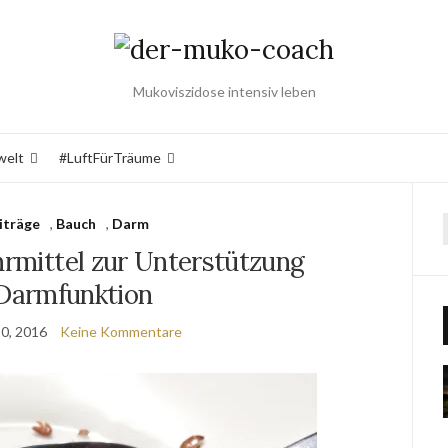
Mukoviszidose intensiv leben
welt
#LuftFürTräume
iträge
,
Bauch
,
Darm
hrmittel zur Unterstützung
Darmfunktion
0, 2016
Keine Kommentare