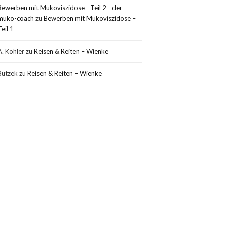
Bewerben mit Mukoviszidose - Teil 2 - der-
muko-coach
zu
Bewerben mit Mukoviszidose –
Teil 1
A. Köhler
zu
Reisen & Reiten – Wienke
Butzek
zu
Reisen & Reiten – Wienke