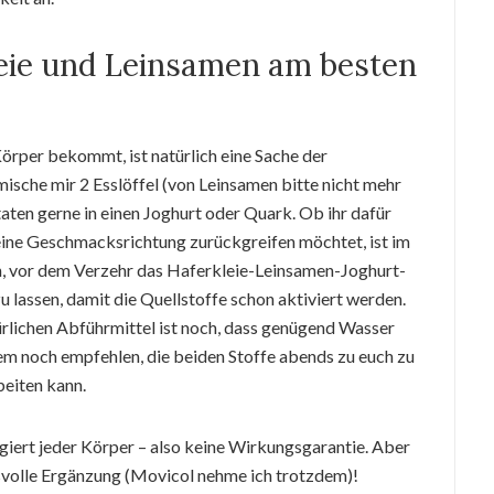
eie und Leinsamen am besten
Körper bekommt, ist natürlich eine Sache der
 mische mir 2 Esslöffel (von Leinsamen bitte nicht mehr
aten gerne in einen Joghurt oder Quark. Ob ihr dafür
ine Geschmacksrichtung zurückgreifen möchtet, ist im
en, vor dem Verzehr das Haferkleie-Leinsamen-Joghurt-
lassen, damit die Quellstoffe schon aktiviert werden.
rlichen Abführmittel ist noch, dass genügend Wasser
em noch empfehlen, die beiden Stoffe abends zu euch zu
eiten kann.
agiert jeder Körper – also keine Wirkungsgarantie. Aber
gsvolle Ergänzung (Movicol nehme ich trotzdem)!