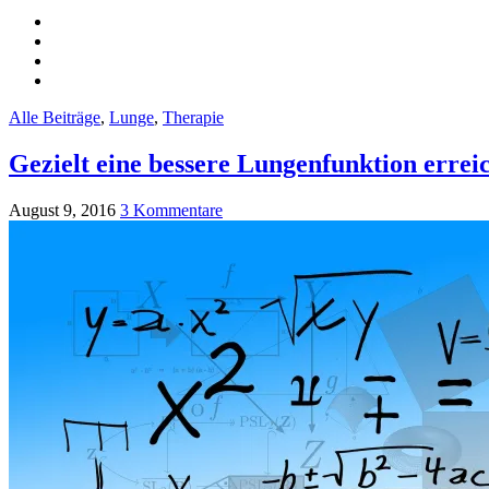
Alle Beiträge
,
Lunge
,
Therapie
Gezielt eine bessere Lungenfunktion errei
August 9, 2016
3 Kommentare