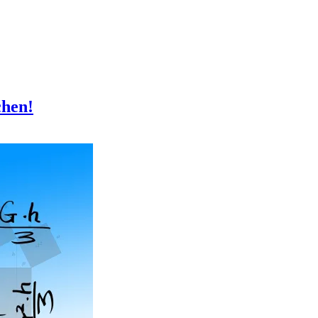
chen!