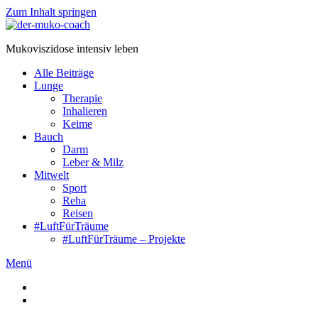
Zum Inhalt springen
Mukoviszidose intensiv leben
Alle Beiträge
Lunge
Therapie
Inhalieren
Keime
Bauch
Darm
Leber & Milz
Mitwelt
Sport
Reha
Reisen
#LuftFürTräume
#LuftFürTräume – Projekte
Menü