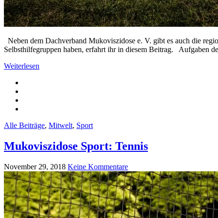
Neben dem Dachverband Mukoviszidose e. V. gibt es auch die regiona
Selbsthilfegruppen haben, erfahrt ihr in diesem Beitrag. Aufgaben d
Weiterlesen
Alle Beiträge
,
Mitwelt
,
Sport
Mukoviszidose Sport: Tennis
November 29, 2018
Keine Kommentare