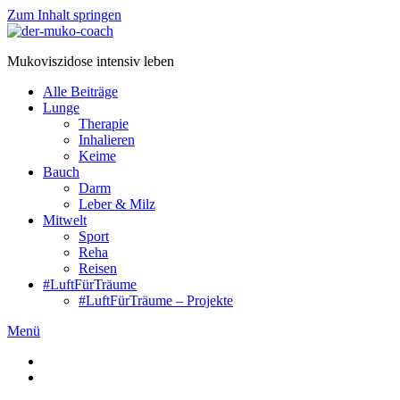
Zum Inhalt springen
Mukoviszidose intensiv leben
Alle Beiträge
Lunge
Therapie
Inhalieren
Keime
Bauch
Darm
Leber & Milz
Mitwelt
Sport
Reha
Reisen
#LuftFürTräume
#LuftFürTräume – Projekte
Menü