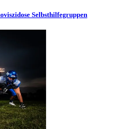
viszidose Selbsthilfegruppen