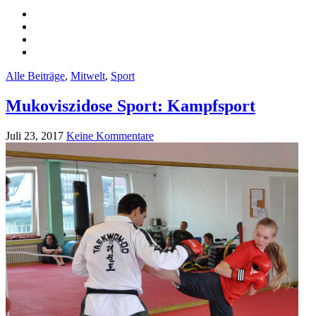
Alle Beiträge
,
Mitwelt
,
Sport
Mukoviszidose Sport: Kampfsport
Juli 23, 2017
Keine Kommentare