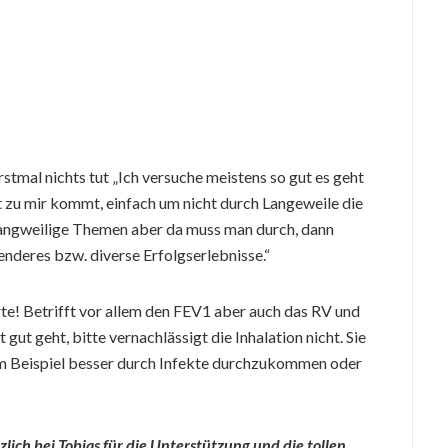
rstmal nichts tut „Ich versuche meistens so gut es geht
 zu mir kommt, einfach um nicht durch Langeweile die
 langweilige Themen aber da muss man durch, dann
deres bzw. diverse Erfolgserlebnisse.“
rte! Betrifft vor allem den FEV1 aber auch das RV und
t geht, bitte vernachlässigt die Inhalation nicht. Sie
um Beispiel besser durch Infekte durchzukommen oder
lich bei Tobias für die Unterstützung und die tollen