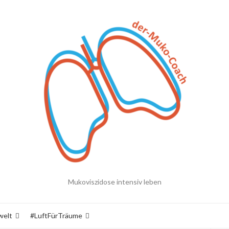
Mukoviszidose intensiv leben
welt
#LuftFürTräume