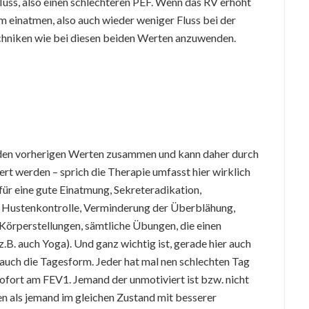
uss, also einen schlechteren PEF. Wenn das RV erhöht
m einatmen, also auch wieder weniger Fluss bei der
echniken wie bei diesen beiden Werten anzuwenden.
s den vorherigen Werten zusammen und kann daher durch
rt werden – sprich die Therapie umfasst hier wirklich
für eine gute Einatmung, Sekreteradikation,
, Hustenkontrolle, Verminderung der Überblähung,
 Körperstellungen, sämtliche Übungen, die einen
z.B. auch Yoga). Und ganz wichtig ist, gerade hier auch
auch die Tagesform. Jeder hat mal nen schlechten Tag
ofort am FEV1. Jemand der unmotiviert ist bzw. nicht
ten als jemand im gleichen Zustand mit besserer