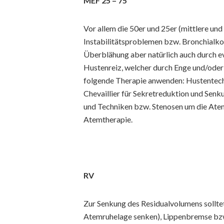
MEF 25 – 75
Vor allem die 50er und 25er (mittlere un
Instabilitätsproblemen bzw. Bronchialkol
Überblähung aber natürlich auch durch ev
Hustenreiz, welcher durch Enge und/oder S
folgende Therapie anwenden: Hustentechn
Chevaillier für Sekretreduktion und Sen
und Techniken bzw. Stenosen um die Atem
Atemtherapie.
RV
Zur Senkung des Residualvolumens sollte
Atemruhelage senken), Lippenbremse bzw.