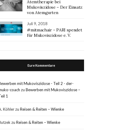
Atemtherapie bei
Mukoviszidose – Der Einsatz
von Atemgurten
Juli 9, 2018
#mitmachair – PARI spendet
für Mukoviszidose e. V.
Eure Kommentare
Bewerben mit Mukoviszidose - Teil 2 - der-
muko-coach
zu
Bewerben mit Mukoviszidose –
Teil 1
A. Köhler
zu
Reisen & Reiten – Wienke
Butzek
zu
Reisen & Reiten – Wienke