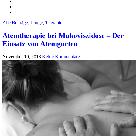
Alle Beiträge
,
Lunge
,
Therapie
Atemtherapie bei Mukoviszidose – Der
Einsatz von Atemgurten
November 19, 2018
Keine Kommentare