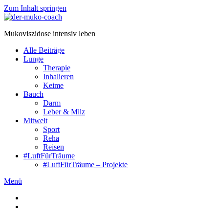
Zum Inhalt springen
Mukoviszidose intensiv leben
Alle Beiträge
Lunge
Therapie
Inhalieren
Keime
Bauch
Darm
Leber & Milz
Mitwelt
Sport
Reha
Reisen
#LuftFürTräume
#LuftFürTräume – Projekte
Menü