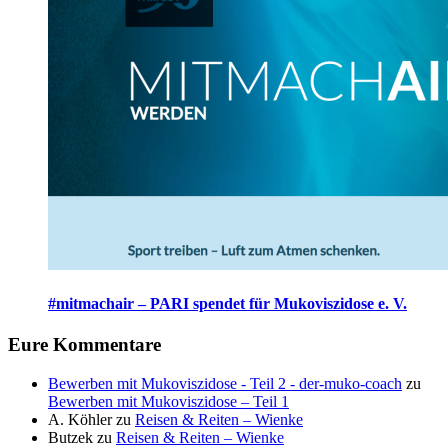
#mitmachair – PARI spendet für Mukoviszidose e. V.
Eure Kommentare
Bewerben mit Mukoviszidose - Teil 2 - der-muko-coach
zu
Bewerben mit Mukoviszidose – Teil 1
A. Köhler
zu
Reisen & Reiten – Wienke
Butzek
zu
Reisen & Reiten – Wienke