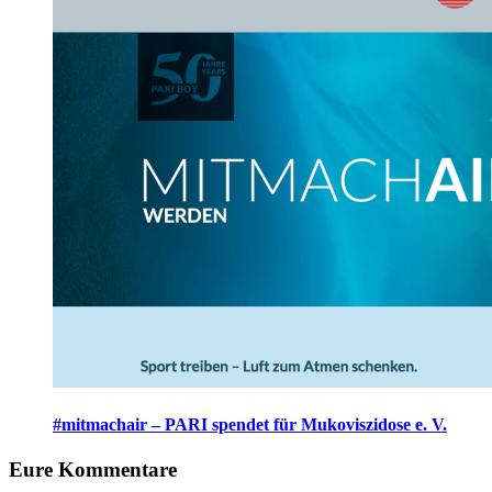
#mitmachair – PARI spendet für Mukoviszidose e. V.
Eure Kommentare