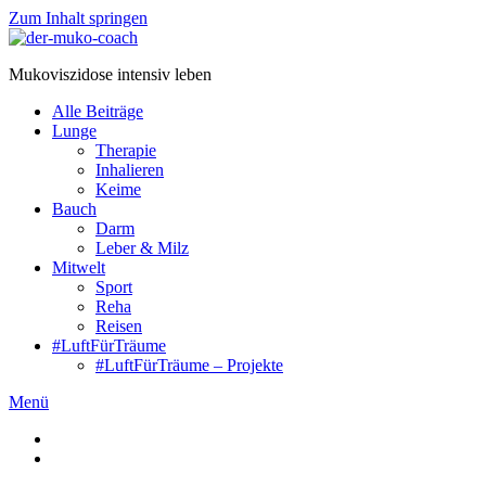
Zum Inhalt springen
Mukoviszidose intensiv leben
Alle Beiträge
Lunge
Therapie
Inhalieren
Keime
Bauch
Darm
Leber & Milz
Mitwelt
Sport
Reha
Reisen
#LuftFürTräume
#LuftFürTräume – Projekte
Menü