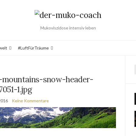
Mukoviszidose intensiv leben
welt
#LuftFürTräume
-mountains-snow-header-
7051-1.jpg
 2016
Keine Kommentare