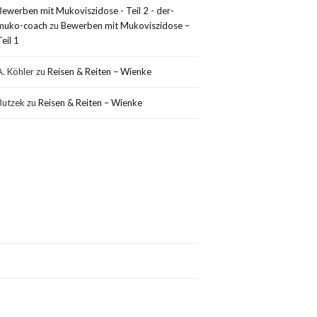
Bewerben mit Mukoviszidose - Teil 2 - der-
muko-coach
zu
Bewerben mit Mukoviszidose –
Teil 1
A. Köhler
zu
Reisen & Reiten – Wienke
Butzek
zu
Reisen & Reiten – Wienke