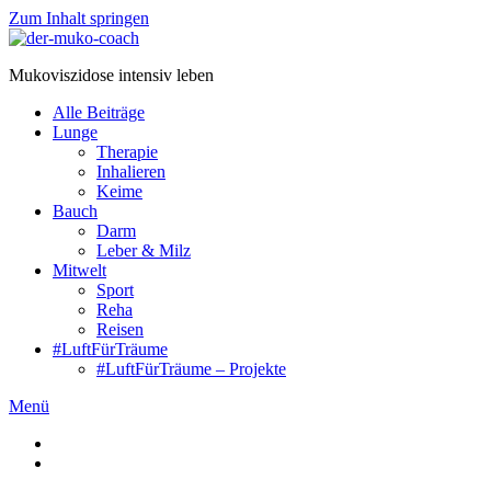
Zum Inhalt springen
Mukoviszidose intensiv leben
Alle Beiträge
Lunge
Therapie
Inhalieren
Keime
Bauch
Darm
Leber & Milz
Mitwelt
Sport
Reha
Reisen
#LuftFürTräume
#LuftFürTräume – Projekte
Menü