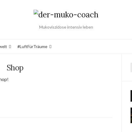
Mukoviszidose intensiv leben
welt
#LuftFürTräume
Shop
hop!